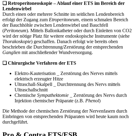
❏
Retroperitoneoskopie – Ablauf einer ETS im Bereich der
Lendenwirbel
Durch einen oder mehrere Schnitte im seitlichen Lendenbereich
erfolgt der Zugang zum
Etroperitoneum
, einem schmalen Bereich
der Bauchhöhle zwischen Lendenwirbel und Bauchfell
(
Peritoneum
). Mittels Ballonkatheter oder durch Einleiten von CO2
wird der nötige Platz für weitere endoskopische Instrumente (siehe
Thorakoskopie
) geschaffen. Danach erfolgt wie bereits oben
beschrieben die Durchtrennung/Zerstörung der entsprechenden
Ganglien
mit anschließender Wundversorgung.
❏ Chirurgische Verfahren der ETS
Elektro-Kauterisation _ Zerstörung des Nerves mittels
elektrisch erzeugter Hitze
Ultraschall-Skalpell _ Durchtrennung des Nervs mittels
Ultraschallschnitt
Chemische
Sympathektomie
_ Zerstörung des Nervs durch
Injektion chemischer Präparate (z.B.
Phenol
)
Die Methode der chemischen Zerstörung der Nervenfasern durch
Einbringen von entsprechenden Präparaten wird heute kaum noch
durchgeführt.
Pro & Contra ETS/ESB