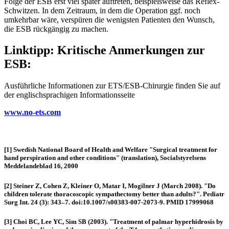
Folge der ESB erst viel später auftreten, beispielsweise das Reflex-
Schwitzen. In dem Zeitraum, in dem die Operation ggf. noch
umkehrbar wäre, verspüren die wenigsten Patienten den Wunsch,
die ESB rückgängig zu machen.
Linktipp: Kritische Anmerkungen zur
ESB:
Ausführliche Informationen zur ETS/ESB-Chirurgie finden Sie auf
der englischsprachigen Informationsseite
www.no-ets.com
[1] Swedish National Board of Health and Welfare "Surgical treatment for
hand perspiration and other conditions" (translation), Socialstyrelsens
Meddelandeblad 16, 2000
[2] Steiner Z, Cohen Z, Kleiner O, Matar I, Mogilner J (March 2008). "Do
children tolerate thoracoscopic sympathectomy better than adults?". Pediatr
Surg Int. 24 (3): 343–7. doi:10.1007/s00383-007-2073-9. PMID 17999068
[3] Choi BC, Lee YC, Sim SB (2003). "Treatment of palmar hyperhidrosis by