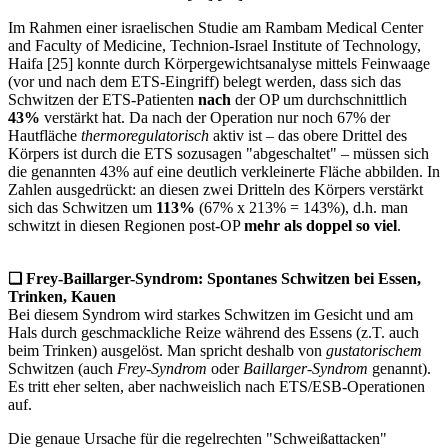
Im Rahmen einer israelischen Studie am Rambam Medical Center
and Faculty of Medicine, Technion-Israel Institute of Technology,
Haifa [25] konnte durch Körpergewichtsanalyse mittels Feinwaage
(vor und nach dem ETS-Eingriff) belegt werden, dass sich das
Schwitzen der ETS-Patienten
nach
der OP um durchschnittlich
43%
verstärkt hat. Da nach der Operation nur noch 67% der
Hautfläche
thermoregulatorisch
aktiv ist – das obere Drittel des
Körpers ist durch die ETS sozusagen "abgeschaltet" – müssen sich
die genannten 43% auf eine deutlich verkleinerte Fläche abbilden. In
Zahlen ausgedrückt: an diesen zwei Dritteln des Körpers verstärkt
sich das Schwitzen um
113%
(67% x 213% = 143%), d.h. man
schwitzt in diesen Regionen post-OP
mehr als doppel so viel
.
❏
Frey-Baillarger-Syndrom:
Spontanes Schwitzen bei Essen,
Trinken, Kauen
Bei diesem Syndrom wird starkes Schwitzen im Gesicht und am
Hals durch geschmackliche Reize während des Essens (z.T. auch
beim Trinken) ausgelöst. Man spricht deshalb von
gustatorischem
Schwitzen (auch
Frey-Syndrom
oder
Baillarger-Syndrom
genannt).
Es tritt eher selten, aber nachweislich nach ETS/ESB-Operationen
auf.
Die genaue Ursache für die regelrechten "Schweißattacken"