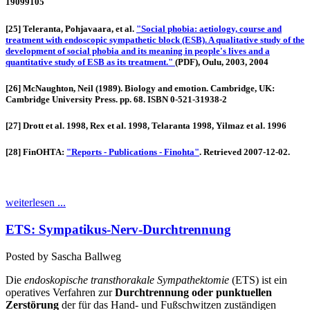
19099105
[25] Teleranta, Pohjavaara, et al.
"Social phobia: aetiology, course and
treatment with endoscopic sympathetic block (ESB). A qualitative study of the
development of social phobia and its meaning in people's lives and a
quantitative study of ESB as its treatment."
(PDF)
, Oulu, 2003, 2004
[26] McNaughton, Neil (1989). Biology and emotion. Cambridge, UK:
Cambridge University Press. pp. 68. ISBN 0-521-31938-2
[27] Drott et al. 1998, Rex et al. 1998, Telaranta 1998, Yilmaz et al. 1996
[28] FinOHTA:
"Reports - Publications - Finohta"
.
Retrieved 2007-12-02
.
weiterlesen ...
ETS: Sympatikus-Nerv-Durchtrennung
Posted by
Sascha Ballweg
Die
endoskopische
transthorakale Sympathektomie
(ETS) ist ein
operatives Verfahren zur
Durchtrennung oder punktuellen
Zerstörung
der für das Hand- und Fußschwitzen zuständigen