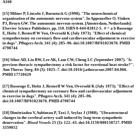
A160
[15] Milner P, Lincoln J, Burnstock G (1998). "The neurochemical
organization of the autonomic nervous system". In Appenzeller O, Vinken
PJ, Bruyn GW. The autonomic nervous system. [Amsterdam, Netherlands]:
Elsevier Science Publishers. pp. 110. ISBN 0-444-82812-5. # ^ a b Bassenge
E, Holtz J, Restorff W Von, Oversohl K (July 1973). "Effect of chemical
sympathectomy on coronary flow and cardiovascular adjustment to exercise
in dogs". Pflugers Arch. 341 (4): 285–96. doi:10.1007/BF01023670. PMID
4798744
[16] Sihoe AD, Liu RW, Lee AK, Lam CW, Cheng LC (September 2007). "Is
previous thoracic sympathectomy a risk factor for exertional heat stroke?".
Ann Thorac Surg. 84 (3): 1025–7. doi:10.1016/j.athoracsur.2007.04.066.
PMID 17720429
[17] Bassenge E, Holtz J, Restorff W Von, Oversohl K (July 1973). "Effect of
chemical sympathectomy on coronary flow and cardiovascular adjustment
to exercise in dogs". Pflugers Arch. 341 (4): 285–96.
doi:10.1007/BF01023670. PMID 4798744
[18]
Dimitriadou V, Aubineau P, Taxi J, Seylaz J (1988).
"Ultrastructural
changes in the cerebral artery wall induced by long-term sympathetic
denervation"
.
Blood Vessels
25
(3): 122–43. doi:
10.1159/000158727
.
PMID
3359052