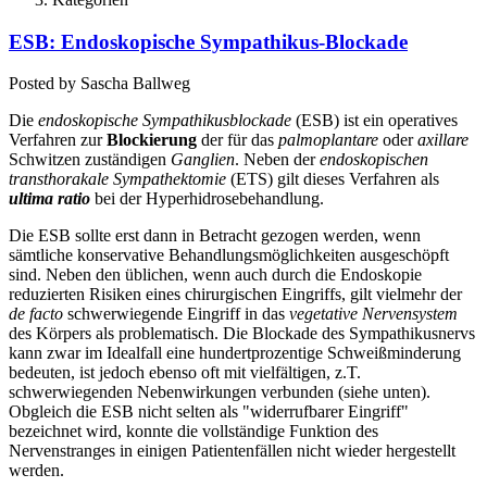
ESB: Endoskopische Sympathikus-Blockade
Posted by
Sascha Ballweg
Die
endoskopische Sympathikusblockade
(ESB) ist ein operatives
Verfahren zur
Blockierung
der für das
palmoplantare
oder
axillare
Schwitzen zuständigen
Ganglien
. Neben der
endoskopischen
transthorakale Sympathektomie
(ETS) gilt dieses Verfahren als
ultima
ratio
bei der Hyperhidrosebehandlung.
Die ESB sollte erst dann in Betracht gezogen werden, wenn
sämtliche konservative Behandlungsmöglichkeiten ausgeschöpft
sind. Neben den üblichen, wenn auch durch die Endoskopie
reduzierten Risiken eines chirurgischen Eingriffs, gilt vielmehr der
de facto
schwerwiegende Eingriff in das
vegetative Nervensystem
des Körpers als problematisch. Die Blockade des Sympathikusnervs
kann zwar im Idealfall eine hundertprozentige Schweißminderung
bedeuten, ist jedoch ebenso oft mit vielfältigen, z.T.
schwerwiegenden Nebenwirkungen verbunden (siehe unten).
Obgleich die ESB nicht selten als "widerrufbarer Eingriff"
bezeichnet wird, konnte die vollständige Funktion des
Nervenstranges in einigen Patientenfällen nicht wieder hergestellt
werden.