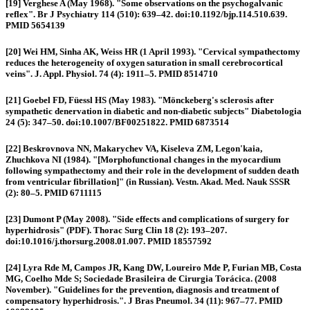
[19] Verghese A (May 1968). "Some observations on the psychogalvanic
reflex". Br J Psychiatry 114 (510): 639–42. doi:10.1192/bjp.114.510.639.
PMID 5654139
[20] Wei HM, Sinha AK, Weiss HR (1 April 1993). "Cervical sympathectomy
reduces the heterogeneity of oxygen saturation in small cerebrocortical
veins". J. Appl. Physiol. 74 (4): 1911–5. PMID 8514710
[21] Goebel FD, Füessl HS (May 1983). "Mönckeberg's sclerosis after
sympathetic denervation in diabetic and non-diabetic subjects" Diabetologia
24 (5): 347–50. doi:10.1007/BF00251822. PMID 6873514
[22] Beskrovnova NN, Makarychev VA, Kiseleva ZM, Legon'kaia,
Zhuchkova NI (1984). "[Morphofunctional changes in the myocardium
following sympathectomy and their role in the development of sudden death
from ventricular fibrillation]" (in Russian). Vestn. Akad. Med. Nauk SSSR
(2): 80–5. PMID 6711115
[23] Dumont P (May 2008). "Side effects and complications of surgery for
hyperhidrosis" (PDF). Thorac Surg Clin 18 (2): 193–207.
doi:10.1016/j.thorsurg.2008.01.007. PMID 18557592
[24] Lyra Rde M, Campos JR, Kang DW, Loureiro Mde P, Furian MB, Costa
MG, Coelho Mde S; Sociedade Brasileira de Cirurgia Torácica. (2008
November). "Guidelines for the prevention, diagnosis and treatment of
compensatory hyperhidrosis.". J Bras Pneumol. 34 (11): 967–77. PMID