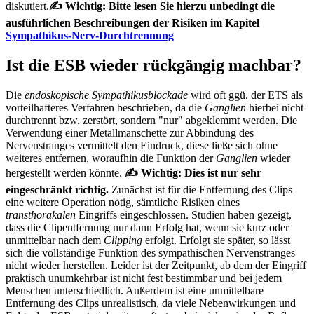
diskutiert.
✍ Wichtig: Bitte lesen Sie hierzu unbedingt die
ausführlichen Beschreibungen der Risiken im Kapitel
Sympathikus-Nerv-Durchtrennung
Ist die ESB wieder rückgängig machbar?
Die
endoskopische Sympathikusblockade
wird oft ggü. der ETS als
vorteilhafteres Verfahren beschrieben, da die
Ganglien
hierbei nicht
durchtrennt bzw. zerstört, sondern "nur" abgeklemmt werden. Die
Verwendung einer Metallmanschette zur Abbindung des
Nervenstranges vermittelt den Eindruck, diese ließe sich ohne
weiteres entfernen, woraufhin die Funktion der
Ganglien
wieder
hergestellt werden könnte.
✍ Wichtig: Dies ist nur sehr
eingeschränkt richtig.
Zunächst ist für die Entfernung des Clips
eine weitere Operation nötig, sämtliche Risiken eines
transthorakalen
Eingriffs eingeschlossen. Studien haben gezeigt,
dass die Clipentfernung nur dann Erfolg hat, wenn sie kurz oder
unmittelbar nach dem
Clipping
erfolgt. Erfolgt sie später, so lässt
sich die vollständige Funktion des sympathischen Nervenstranges
nicht wieder herstellen. Leider ist der Zeitpunkt, ab dem der Eingriff
praktisch unumkehrbar ist nicht fest bestimmbar und bei jedem
Menschen unterschiedlich. Außerdem ist eine unmittelbare
Entfernung des Clips unrealistisch, da viele Nebenwirkungen und