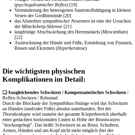
(
psychogalvanischer Reflex
) [19]
Verminderung der heterogenen Sauerstoffsättigung in kleinen
Venen der Großhirnrinde [20]
das Absterben
sympathischer
Neuronen
ist eine der Ursachen
der
Mönckeberg-Sklerose
[21]
langfristige Abschwächung des Herzmuskels (
Myocardium
)
[22]
Austrocknung der Hände und Füße, Entstehung von Fissuren,
Rissen und Ekzemen (
Hyperkeratose
)
Die wichtigsten physischen
Komplikationen im Detail:
❏
Ausgleichendes Schwitzen / Kompensatorisches Schwitzen
/
Reflex-Schwitzen / Rebound
Durch die Blockade der
Sympathikus
-Stränge wird das Schwitzen
an Händen (und/oder Füße) absolut unterbunden. Bei der
Thorakoskopie
wird zumeist der gesamte Körperbereich oberhalb
einer gedachten horizontalen Linien in Höhe der Brustwarzen
"trockengelegt". Das heißt: Schwitzen ist an Brust, Schultern,
Armen, Händen und am Kopf nicht mehr möglich (bei der