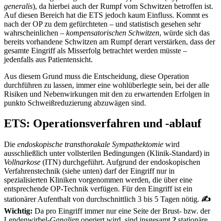
generalis
), da hierbei auch der Rumpf vom Schwitzen betroffen ist.
Auf diesen Bereich hat die ETS jedoch kaum Einfluss. Kommt es
nach der OP zu dem gefürchteten – und statistisch gesehen sehr
wahrscheinlichen –
kompensatorischen Schwitzen
, würde sich das
bereits vorhandene Schwitzen am Rumpf derart verstärken, dass der
gesamte Eingriff als Misserfolg betrachtet werden müsste –
jedenfalls aus Patientensicht.
Aus diesem Grund muss die Entscheidung, diese Operation
durchführen zu lassen, immer eine wohlüberlegte sein, bei der alle
Risiken und Nebenwirkungen mit den zu erwartenden Erfolgen in
punkto Schweißreduzierung abzuwägen sind.
ETS: Operationsverfahren und -ablauf
Die
endoskopische
transthorakale Sympathektomie
wird
ausschließlich unter vollsterilen Bedingungen (Klinik-Standard) in
Vollnarkose
(ITN) durchgeführt. Aufgrund der endoskopischen
Verfahrenstechnik (siehe unten) darf der Eingriff nur in
spezialisierten Kliniken vorgenommen werden, die über eine
entsprechende OP-Technik verfügen. Für den Eingriff ist ein
stationärer Aufenthalt von durchschnittlich 3 bis 5 Tagen nötig.
✍
Wichtig:
Da pro Eingriff immer nur eine Seite der Brust- bzw. der
Lendenwirbel-
Ganglien
operiert wird, sind insgesamt
2
stationäre