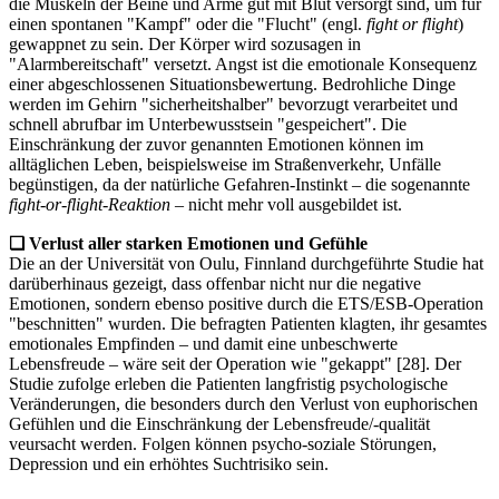
die Muskeln der Beine und Arme gut mit Blut versorgt sind, um für
einen spontanen "Kampf" oder die "Flucht" (engl.
fight or flight
)
gewappnet zu sein. Der Körper wird sozusagen in
"Alarmbereitschaft" versetzt. Angst ist die emotionale Konsequenz
einer abgeschlossenen Situationsbewertung. Bedrohliche Dinge
werden im Gehirn "sicherheitshalber" bevorzugt verarbeitet und
schnell abrufbar im Unterbewusstsein "gespeichert". Die
Einschränkung der zuvor genannten Emotionen können im
alltäglichen Leben, beispielsweise im Straßenverkehr, Unfälle
begünstigen, da der natürliche Gefahren-Instinkt – die sogenannte
fight-or-flight-Reaktion
– nicht mehr voll ausgebildet ist.
❏
Verlust aller starken Emotionen und Gefühle
Die an der Universität von Oulu, Finnland durchgeführte Studie hat
darüberhinaus gezeigt, dass offenbar nicht nur die negative
Emotionen, sondern ebenso positive durch die ETS/ESB-Operation
"beschnitten" wurden. Die befragten Patienten klagten, ihr gesamtes
emotionales Empfinden – und damit eine unbeschwerte
Lebensfreude – wäre seit der Operation wie "gekappt" [28]. Der
Studie zufolge erleben die Patienten langfristig psychologische
Veränderungen, die besonders durch den Verlust von euphorischen
Gefühlen und die Einschränkung der Lebensfreude/-qualität
veursacht werden. Folgen können psycho-soziale Störungen,
Depression und ein erhöhtes Suchtrisiko sein.