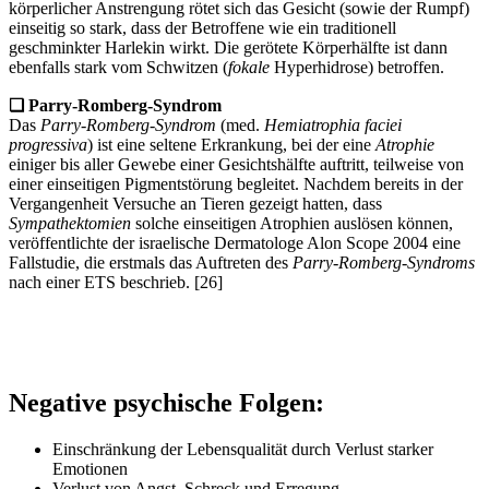
körperlicher Anstrengung rötet sich das Gesicht (sowie der Rumpf)
einseitig so stark, dass der Betroffene wie ein traditionell
geschminkter Harlekin wirkt. Die gerötete Körperhälfte ist dann
ebenfalls stark vom Schwitzen (
fokale
Hyperhidrose) betroffen.
❏ Parry-Romberg-Syndrom
Das
Parry-Romberg-Syndrom
(med.
Hemiatrophia faciei
progressiva
) ist eine seltene Erkrankung, bei der eine
Atrophie
einiger bis aller Gewebe einer Gesichtshälfte auftritt, teilweise von
einer einseitigen Pigmentstörung begleitet. Nachdem bereits in der
Vergangenheit Versuche an Tieren gezeigt hatten, dass
Sympathektomien
solche einseitigen Atrophien auslösen können,
veröffentlichte der israelische Dermatologe Alon Scope 2004 eine
Fallstudie, die erstmals das Auftreten des
Parry-Romberg-Syndroms
nach einer ETS beschrieb. [26]
Negative psychische Folgen:
Einschränkung der Lebensqualität durch Verlust starker
Emotionen
Verlust von Angst, Schreck und Erregung