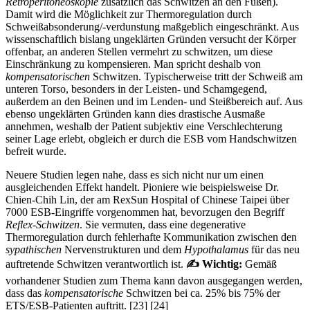
Retroperitoneoskopie
zusätzlich das Schwitzen an den Füßen).
Damit wird die Möglichkeit zur Thermoregulation durch
Schweißabsonderung/-verdunstung maßgeblich eingeschränkt. Aus
wissenschaftlich bislang ungeklärten Gründen versucht der Körper
offenbar, an anderen Stellen vermehrt zu schwitzen, um diese
Einschränkung zu kompensieren. Man spricht deshalb von
kompensatorischen
Schwitzen. Typischerweise tritt der Schweiß am
unteren Torso, besonders in der Leisten- und Schamgegend,
außerdem an den Beinen und im Lenden- und Steißbereich auf. Aus
ebenso ungeklärten Gründen kann dies drastische Ausmaße
annehmen, weshalb der Patient subjektiv eine Verschlechterung
seiner Lage erlebt, obgleich er durch die ESB vom Handschwitzen
befreit wurde.
Neuere Studien legen nahe, dass es sich nicht nur um einen
ausgleichenden Effekt handelt. Pioniere wie beispielsweise Dr.
Chien-Chih Lin, der am RexSun Hospital of Chinese Taipei über
7000 ESB-Eingriffe vorgenommen hat, bevorzugen den Begriff
Reflex-Schwitzen
. Sie vermuten, dass eine degenerative
Thermoregulation durch fehlerhafte Kommunikation zwischen den
sypathischen
Nervenstrukturen und dem
Hypothalamus
für das neu
auftretende Schwitzen verantwortlich ist.
✍ Wichtig:
Gemäß
vorhandener Studien zum Thema kann davon ausgegangen werden,
dass das
kompensatorische
Schwitzen bei ca. 25% bis 75% der
ETS/ESB-Patienten auftritt. [23] [24]