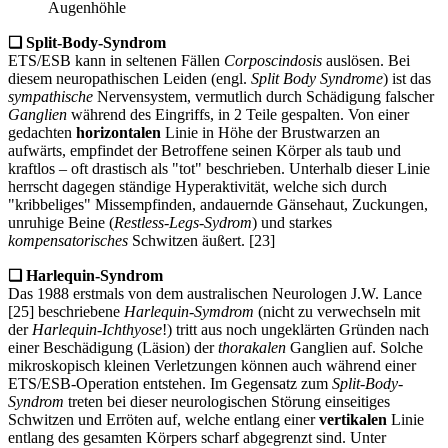
Augenhöhle
❏
Split-Body-Syndrom
ETS/ESB kann in seltenen Fällen
Corposcindosis
auslösen. Bei
diesem neuropathischen Leiden (engl.
Split Body Syndrome
) ist das
sympathische
Nervensystem, vermutlich durch Schädigung falscher
Ganglien
während des Eingriffs, in 2 Teile gespalten. Von einer
gedachten
horizontalen
Linie in Höhe der Brustwarzen an
aufwärts, empfindet der Betroffene seinen Körper als taub und
kraftlos – oft drastisch als "tot" beschrieben. Unterhalb dieser Linie
herrscht dagegen ständige Hyperaktivität, welche sich durch
"kribbeliges" Missempfinden, andauernde Gänsehaut, Zuckungen,
unruhige Beine (
Restless-Legs-Sydrom
) und starkes
kompensatorisches
Schwitzen äußert. [23]
❏
Harlequin-Syndrom
Das 1988 erstmals von dem australischen Neurologen J.W. Lance
[25] beschriebene
Harlequin-Symdrom
(nicht zu verwechseln mit
der
Harlequin-Ichthyose
!) tritt aus noch ungeklärten Gründen nach
einer Beschädigung (Läsion) der
thorakalen
Ganglien auf. Solche
mikroskopisch kleinen Verletzungen können auch während einer
ETS/ESB-Operation entstehen. Im Gegensatz zum
Split-Body-
Syndrom
treten bei dieser neurologischen Störung einseitiges
Schwitzen und Erröten auf, welche entlang einer
vertikalen
Linie
entlang des gesamten Körpers scharf abgegrenzt sind. Unter