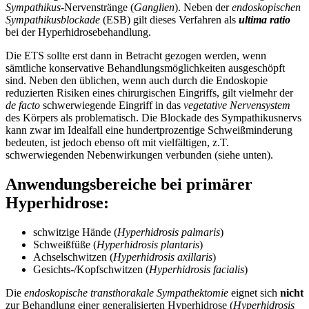
Sympathikus
-Nervenstränge (
Ganglien
). Neben der
endoskopischen
Sympathikusblockade
(ESB) gilt dieses Verfahren als
ultima
ratio
bei der Hyperhidrosebehandlung.
Die ETS sollte erst dann in Betracht gezogen werden, wenn
sämtliche konservative Behandlungsmöglichkeiten ausgeschöpft
sind. Neben den üblichen, wenn auch durch die Endoskopie
reduzierten Risiken eines chirurgischen Eingriffs, gilt vielmehr der
de facto
schwerwiegende Eingriff in das
vegetative Nervensystem
des Körpers als problematisch. Die Blockade des Sympathikusnervs
kann zwar im Idealfall eine hundertprozentige Schweißminderung
bedeuten, ist jedoch ebenso oft mit vielfältigen, z.T.
schwerwiegenden Nebenwirkungen verbunden (siehe unten).
Anwendungsbereiche bei primärer
Hyperhidrose:
schwitzige Hände (
Hyperhidrosis palmaris
)
Schweißfüße (
Hyperhidrosis plantaris
)
Achselschwitzen (
Hyperhidrosis axillaris
)
Gesichts-/Kopfschwitzen (
Hyperhidrosis facialis
)
Die
endoskopische
transthorakale Sympathektomie
eignet sich
nicht
zur Behandlung einer generalisierten Hyperhidrose (
Hyperhidrosis