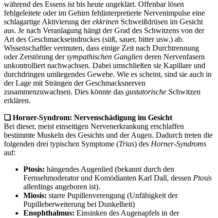
während des Essens ist bis heute ungeklärt. Offenbar lösen
fehlgeleitete oder im Gehirn fehlinterpretierte Nervenimpulse eine
schlagartige Aktivierung der
ekkrinen
Schweißdrüsen im Gesicht
aus. Je nach Veranlagung hängt der Grad des Schwitzens von der
Art des Geschmackseindruckes (süß, sauer, bitter usw.) ab.
Wissenschaftler vermuten, dass einige Zeit nach Durchtrennung
oder Zerstörung der
sympathischen
Ganglien
deren Nervenfasern
unkontrolliert nachwachsen. Dabei umschließen sie Kapillare und
durchdringen umliegendes Gewebe. Wie es scheint, sind sie auch in
der Lage mit Strängen der Geschmacksnerven
zusammenzuwachsen. Dies könnte das
gustatorische
Schwitzen
erklären.
❏
Horner-Syndrom: Nervenschädigung im Gesicht
Bei dieser, meist einseitigen Nervenerkrankung erschlaffen
bestimmte Muskeln des Gesichts und der Augen. Dadurch treten die
folgenden drei typischen Symptome (
Trias
) des
Horner-Syndroms
auf:
Ptosis:
hängendes Augenlied (bekannt durch den
Fernsehmoderator und Komödianten Karl Dall, dessen
Ptosis
allerdings angeboren ist).
Miosis:
starre Pupillenverengung (Unfähigkeit der
Pupilleberweiterung bei Dunkelheit)
Enophthalmus:
Einsinken des Augenapfels in der