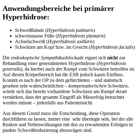
Anwendungsbereiche bei primärer
Hyperhidrose:
Schweißhände (
Hyperhidrosis palmaris
)
schweissnasse Füße (
Hyperhidrosis plantaris
)
Achselschweiß (
Hyperhidrosis axillaris
)
Schwitzen am Kopf bzw. im Gesicht (
Hyperhidrosis facialis
)
Die
endoskopische Sympathikusblockade
eignet sich
nicht
zur
Behandlung einer generalisierten Hyperhidrose (
Hyperhidrosis
generalis
), da hierbei auch der Rumpf vom Schwitzen betroffen ist.
Auf diesen Körperbereich hat die ESB jedoch kaum Einfluss.
Kommt es nach der OP zu dem gefürchteten – und statistisch
gesehen sehr wahrscheinlichen –
kompensatorischen Schwitzen
,
würde sich das bereits vorhandene Schwitzen am Rumpf derart
verstärken, dass der gesamte Eingriff als Misserfolg betrachtet
werden müsste – jedenfalls aus Patientensicht.
Aus diesem Grund muss die Entscheidung, diese Operation
durchführen zu lassen, immer eine sehr überlegte sein, bei der alle
Risiken und Nebenwirkungen mit den zu erwartenden Erfolgen in
punkto Schweißreduzierung abzuwägen sind.