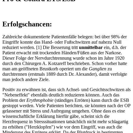
Erfolgschancen:
Zahlreiche dokumentierte Patientenfälle belegen: bei über 98% der
Eingriffe konnte das Hand- oder Fußschwitzen auf nahezu Null
reduziert werden. [1] Die Besserung tritt
unmittelbar
ein, d.h. der
Patient erwacht mit trockenden Händen/Füßen aus der Narkose.
Dieser Folge der Nervdurchtrennung wurde schon im Jahre 1920
durch den Chirurgen A. Kotzareff beschrieben. Schon vorher hatte
man am geöffneten Brustkorb operiert um die
Ganglien
zu
durchtrennen (erstmals 1889 durch Dr. Alexander), damit verfolgte
man jedoch andere Ziele.
Positiv zu erwähnen ist, dass sich Achsel- und Gesichtsschwitzen als
"Nebeneffekt" ebenfalls deutlich reduzieren können. Auch das
Problem der
Erythrophobie
(ständiges Erröten) kann durch die ESB
gestoppt werden. Viele Patienten berichten, sie könnten nach der OP
gelassener mit Stress und Aufregung umgehen. Ohne dass es eine
wissenschaftliche Erklärung hierfür gäbe, scheint sich die
Herzfrequenz in Stresssituationen tatsächlich nicht mehr schlagartig
zu erhöhen ("Herzklopfen") wie vor dem Eingriff, was auch die
Minderung des Errötens erklärt. Da der Blutdruck in bestimmten