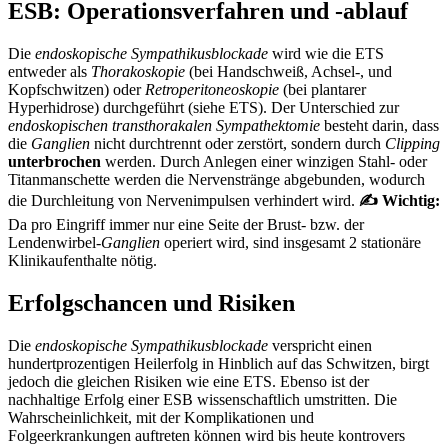
ESB: Operationsverfahren und -ablauf
Die
endoskopische Sympathikusblockade
wird wie die ETS
entweder als
Thorakoskopie
(bei Handschweiß, Achsel-, und
Kopfschwitzen) oder
Retroperitoneoskopie
(bei plantarer
Hyperhidrose) durchgeführt (siehe ETS). Der Unterschied zur
endoskopischen transthorakalen Sympathektomie
besteht darin, dass
die
Ganglien
nicht durchtrennt oder zerstört, sondern durch
Clipping
unterbrochen
werden. Durch Anlegen einer winzigen Stahl- oder
Titanmanschette werden die Nervenstränge abgebunden, wodurch
die Durchleitung von Nervenimpulsen verhindert wird.
✍ Wichtig:
Da pro Eingriff immer nur eine Seite der Brust- bzw. der
Lendenwirbel-
Ganglien
operiert wird, sind insgesamt 2 stationäre
Klinikaufenthalte nötig.
Erfolgschancen und Risiken
Die
endoskopische Sympathikusblockade
verspricht einen
hundertprozentigen Heilerfolg in Hinblich auf das Schwitzen, birgt
jedoch die gleichen Risiken wie eine ETS. Ebenso ist der
nachhaltige Erfolg einer ESB wissenschaftlich umstritten. Die
Wahrscheinlichkeit, mit der Komplikationen und
Folgeerkrankungen auftreten können wird bis heute kontrovers