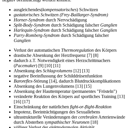
ausgleichendes(
kompensatorisches
) Schwitzen
gustatorisches Schwitzen (Frey-Baillarger-Syndrom)
Horner-Syndrom
durch Nervschädigung
Split-Body-Syndrom
durch Schädigung falscher
Ganglien
Harlequin-Syndrom
durch Schädigung falscher
Ganglien
Parry-Romberg-Syndrom
durch Schädigung falscher
Ganglien
Verlust der automatischen
Thermoregulation
des Körpers
drastische Absenkung der Herzfrequenz [7] [8]
dadurch z.T. Notwendigkeit eines Herzschrittmachers
(
Pacemaker
) [9] [10] [11]
Absenkung des
Schlagvolumens
[12] [13]
negative Beeinflussung der Schilddrüsenfunktion
Baroreflex
-Störung [14], dadurch Blutdruckkomplikationen
Absenkung des Lungenvolumens [13] [15]
Absenkung der Hauttemperatur (permanentes "Frösteln")
veränderte Reaktion des Körpers auf sportliches Training [13]
[16] [17]
Einschränkung der natürlichen
fight-or-flight-Reaktion
Impotenz, Beeinträchtigungen des Sexuallebens
ultrastrukturelle Veränderungen der
cerebralen
Arterienwände
durch Absterben
sympathischer
Neuronen
[18]
völliger Verlust der
elektrodermalen Aktivität