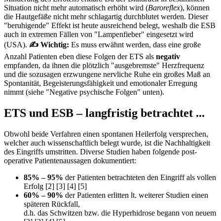
Situation nicht mehr automatisch erhöht wird (
Baroreflex
), können
die Hautgefäße nicht mehr schlagartig durchblutet werden. Dieser
"beruhigende" Effekt ist heute ausreichend belegt, weshalb die ESB
auch in extremen Fällen von "Lampenfieber" eingesetzt wird
(USA).
✍ Wichtig:
Es muss erwähnt werden, dass eine große
Anzahl Patienten eben diese Folgen der ETS als
negativ
empfanden, da ihnen die plötzlich "ausgebremste" Herzfrequenz
und die sozusagen erzwungene nervliche Ruhe ein großes Maß an
Spontanität, Begeisterungsfähigkeit und emotionaler Erregung
nimmt (siehe "Negative psychische Folgen" unten).
ETS und ESB – langfristig betrachtet ...
Obwohl beide Verfahren einen spontanen Heilerfolg versprechen,
welcher auch wissenschaftlich belegt wurde, ist die Nachhaltigkeit
des Eingriffs umstritten. Diverse Studien haben folgende post-
operative Patientenaussagen dokumentiert:
85% – 95%
der Patienten betrachteten den Eingriff als vollen
Erfolg [2] [3] [4] [5]
60% – 90%
der Patienten erlitten lt. weiterer Studien einen
späteren Rückfall,
d.h. das Schwitzen bzw. die Hyperhidrose begann von neuem