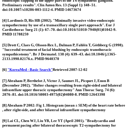
endoscopic clipping of the upper part of the T4 sympathetic ganglion.
Preliminary results". Clin Auton Res. 13 (Suppl 1): I48–51.
doi:10.1007/s10286-003-1112-4. PMID 14673674
[4] Lardinois D, Ris HB (2002). "Minimally invasive video-endoscopic
sympathectomy by use of a transaxillary single port approach". Eur J
Cardiothorac Surg 21 (1): 67–70. doi:10.1016/S1010-7940(01)01042-9.
PMID 11788259
[5] Drott C, Claes G, Olsson-Rex L, Dalman P, Fahlén T, Göthberg G (1998).
"Successful treatment of facial blushing by endoscopic transthoracic
sympathicotomy". Br J Dermatol. 138 (4): 639–43. doi:10.1046/j.1365-
2133.1998.02176.x. PMID 9640370
[6]
"
KoreaMed - Basic Search
"
Retrieved 2007-12-02
[7] Abraham P, Berthelot J, Victor J, Saumet JL, Picquet J, Enon B
(December 2002). "Holter changes resulting from right-sided and bilateral
infrastellate upper thoracic sympathectomy" Ann Thorac Surg. 74 (6):
2076–81. doi:10.1016/S0003-4975(02)04080-8. PMID 12643398
[8] Abraham P 2002: Fig 1. Histogram (mean ± SEM) of the heart rate before
, after right-side, and after bilateral infrastellate sympathectomy
[9] Lai CL, Chen WJ, Liu YB, Lee YT (April 2001). "Bradycardia and
permanent pacing after bilateral thoracoscopic T2-sympathectomy for