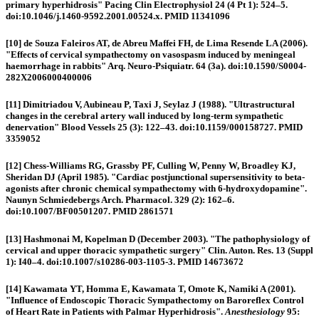
primary hyperhidrosis" Pacing Clin Electrophysiol 24 (4 Pt 1): 524–5.
doi:10.1046/j.1460-9592.2001.00524.x. PMID 11341096
[10] de Souza Faleiros AT, de Abreu Maffei FH, de Lima Resende LA (2006).
"Effects of cervical sympathectomy on vasospasm induced by meningeal
haemorrhage in rabbits" Arq. Neuro-Psiquiatr. 64 (3a). doi:10.1590/S0004-
282X2006000400006
[11] Dimitriadou V, Aubineau P, Taxi J, Seylaz J (1988). "Ultrastructural
changes in the cerebral artery wall induced by long-term sympathetic
denervation" Blood Vessels 25 (3): 122–43. doi:10.1159/000158727. PMID
3359052
[12] Chess-Williams RG, Grassby PF, Culling W, Penny W, Broadley KJ,
Sheridan DJ (April 1985). "Cardiac postjunctional supersensitivity to beta-
agonists after chronic chemical sympathectomy with 6-hydroxydopamine".
Naunyn Schmiedebergs Arch. Pharmacol. 329 (2): 162–6.
doi:10.1007/BF00501207. PMID 2861571
[13] Hashmonai M, Kopelman D (December 2003). "The pathophysiology of
cervical and upper thoracic sympathetic surgery" Clin. Auton. Res. 13 (Suppl
1): I40–4. doi:10.1007/s10286-003-1105-3. PMID 14673672
[14] Kawamata YT, Homma E, Kawamata T, Omote K, Namiki A (2001).
"Influence of Endoscopic Thoracic Sympathectomy on Baroreflex Control
of Heart Rate in Patients with Palmar Hyperhidrosis"
.
Anesthesiology
95
: