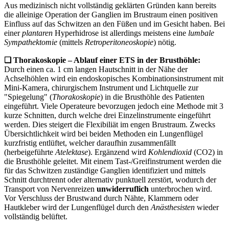
Aus medizinisch nicht vollständig geklärten Gründen kann bereits
die alleinige Operation der Ganglien im Brustraum einen positiven
Einfluss auf das Schwitzen an den Füßen und im Gesicht haben. Bei
einer
plantaren
Hyperhidrose ist allerdings meistens eine
lumbale
Sympathektomie
(mittels
Retroperitoneoskopie
) nötig.
❏
Thorakoskopie –
Ablauf einer ETS in der Brusthöhle:
Durch einen ca. 1 cm langen Hautschnitt in der Nähe der
Achselhöhlen wird ein endoskopisches Kombinationsinstrument mit
Mini-Kamera, chirurgischem Instrument und Lichtquelle zur
"Spiegelung" (
Thorakoskopie
) in die Brusthöhle des Patienten
eingeführt. Viele Operateure bevorzugen jedoch eine Methode mit 3
kurze Schnitten, durch welche drei Einzelinstrumente eingeführt
werden. Dies steigert die Flexibiliät im engen Brustraum. Zwecks
Übersichtlichkeit wird bei beiden Methoden ein Lungenflügel
kurzfristig entlüftet, welcher daraufhin zusammenfällt
(
herbeigeführte
Atelektase
). Ergänzend wird
Kohlendioxid
(CO2) in
die Brusthöhle geleitet.
Mit einem Tast-/Greifinstrument werden die
für das Schwitzen zuständige Ganglien identifiziert und mittels
Schnitt durchtrennt oder alternativ punktuell zerstört, wodurch der
Transport von Nervenreizen
unwiderruflich
unterbrochen wird.
Vor Verschluss der Brustwand durch Nähte, Klammern oder
Hautkleber wird der Lungenflügel durch den
Anästhesisten
wieder
vollständig belüftet.