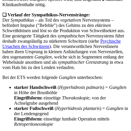
Klinikaufenthalte nötig.
❏
Verlauf der Sympathikus-Nervenstränge:
Der
Sympathikus –
als Teil des
vegetativen
Nervensystems –
befördert Impulse ("Befehle") des Gehirns zu den
ekkrinen
Schweißdrüsen und löst so die Produktion von Schweißsekret aus.
Eine gesteigerte Tätigkeit des
sympathischen
Nervensystems führt
deshalb zwangsläufig zu stärkerem Schwitzen (siehe
Psychische
Ursachen des Schwitzens
). Die verantwortlichen Nervenfasern
haben ihren Ursprung in kleinen Anhäufungen von Nervenzellen,
den sogenannten
Ganglien
, welche sich in Segmenten entlang der
Wirbelsäule anordnen und als
sympathischer Grenzstrang
in etwa
vom Hals bis zu den Lenden verlaufen.
Bei der ETS werden folgende
Ganglien
unterbrochen:
starker Handschweiß
(
Hyperhidrosis palmaris
) =
Ganglien
in Höhe der Brusthöhle
Eingriffsform:
einseitige
Thorakoskopie
, von der
Achselgrube ausgehend
starker Fußschweiß
(
Hyperhidrosis plantaris
) =
Ganglien
in
der Lendengegend
Eingriffsform:
einseitige lumbale Operation mittels
Retroperitoneoskopie