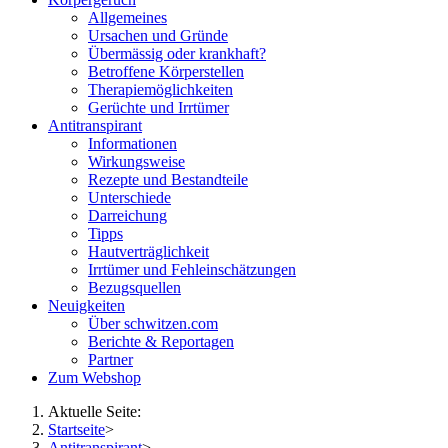
Allgemeines
Ursachen und Gründe
Übermässig oder krankhaft?
Betroffene Körperstellen
Therapiemöglichkeiten
Gerüchte und Irrtümer
Antitranspirant
Informationen
Wirkungsweise
Rezepte und Bestandteile
Unterschiede
Darreichung
Tipps
Hautverträglichkeit
Irrtümer und Fehleinschätzungen
Bezugsquellen
Neuigkeiten
Über schwitzen.com
Berichte & Reportagen
Partner
Zum Webshop
Aktuelle Seite:
Startseite
>
Antitranspirant
>