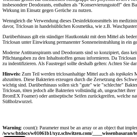
insbesondere Deodorants, enthalten als "Konservierungsstoff" den Ba
Wirkung im Einsatz gegen Gerüche zu nutzen.
Wenngleich die Verwendung dieses Desinfektionsmittels im medizinisch
davor, Triclosan in handelsüblichen Kosmetika, wie z.B. Waschpasten
Darüberhinaus gilt ein ständiger Hautkontakt mit dem Mittel als bede
Triclosan unter Einwirkung permanenter Sonneneinstrahlung in ein 
Moderne Antitranspirants und Deodorants sind so konzipiert, dass kei
Pflichtangaben zu den Inhaltsstoffen genau informieren. Da Triclosa
zu indentifizieren. Als Faustregel sollte deshalb gelten: Achten Sie d
Hinweis:
Zum Teil werden triclosanhaltige Mittel auch als
topikales
M
abzutöten. Diese Bakterien erzeugen durch die Zersetzung des Schwei
wichtig sind. Darüberhinaus sollen sich "gute" wie "schlechte" Bakt
Triclosan, töten jedoch alle Bakterien vollständig ab, ungeachtet ihr
BromEX Foamer) oder antiseptische Seifen zurückgreifen, welche natü
Süßholzwurzel.
Warning
: count(): Parameter must be an array or an object that impl
/www/htdocs/w01061b1/xyz.schwitzen.com/____wissenbasaran/tem