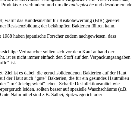
es Produkts zu verhindern und um die
antiseptische
und desodorierende
st, warnt das Bundesinstitut für Risikobewertung (BfR) generell
iner Resistenzbildung der bekämpften Bakterien führen kann.
ahre 1988 haben japanische Forscher zudem nachgewiesen, dass
orsichtige Verbraucher sollten sich vor dem Kauf anhand der
ht, ist es nicht immer einfach den Stoff auf den Verpackungsangaben
ffe" ist.
. Ziel ist es dabei, die geruchsbildendenen Bakterien auf der Haut
auf der Haut auch "gute" Bakterien, die für ein gesundes Hautmilieu
nder "im Gleichgewicht" leben. Scharfe Desinfektionsmittel wie
örpergeruch leiden, sollten besser auf spezielle Waschschäume (z.B.
ute Naturmittel sind z.B. Salbei, Spitzwegerich oder