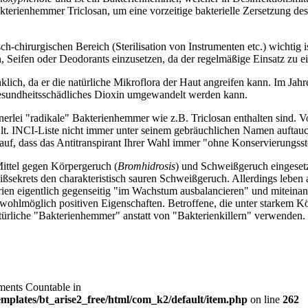
kterienhemmer Triclosan, um eine vorzeitige bakterielle Zersetzung d
-chirurgischen Bereich (Sterilisation von Instrumenten etc.) wichtig i
, Seifen oder Deodorants einzusetzen, da der regelmäßige Einsatz zu e
nklich, da er die natürliche Mikroflora der Haut angreifen kann. Im J
gesundheitsschädliches Dioxin umgewandelt werden kann.
nerlei "radikale" Bakterienhemmer wie z.B. Triclosan enthalten sind. V
n lt. INCI-Liste nicht immer unter seinem gebräuchlichen Namen auftauc
arauf, dass das Antitranspirant Ihrer Wahl immer "ohne Konservierungssto
ittel gegen Körpergeruch (
Bromhidrosis
) und Schweißgeruch eingesetzt
ßsekrets den charakteristisch sauren Schweißgeruch. Allerdings leben 
erien eigentlich gegenseitig "im Wachstum ausbalancieren" und miteina
er wohlmöglich positiven Eigenschaften. Betroffene, die unter starkem K
rliche "Bakterienhemmer" anstatt von "Bakterienkillern" verwenden. G
ements Countable in
plates/bt_arise2_free/html/com_k2/default/item.php
on line
262