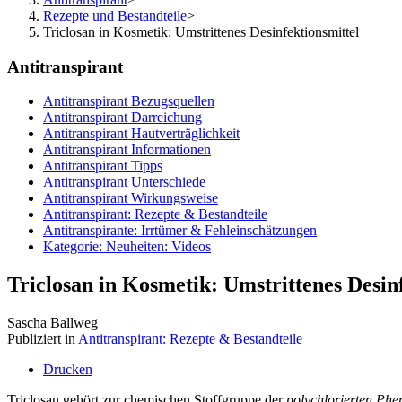
Rezepte und Bestandteile
>
Triclosan in Kosmetik: Umstrittenes Desinfektionsmittel
Antitranspirant
Antitranspirant Bezugsquellen
Antitranspirant Darreichung
Antitranspirant Hautverträglichkeit
Antitranspirant Informationen
Antitranspirant Tipps
Antitranspirant Unterschiede
Antitranspirant Wirkungsweise
Antitranspirant: Rezepte & Bestandteile
Antitranspirante: Irrtümer & Fehleinschätzungen
Kategorie: Neuheiten: Videos
Triclosan in Kosmetik: Umstrittenes Desin
Sascha Ballweg
Publiziert in
Antitranspirant: Rezepte & Bestandteile
Drucken
Triclosan gehört zur chemischen Stoffgruppe der
polychlorierten Ph