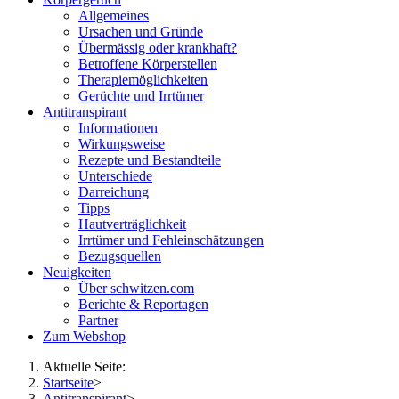
Allgemeines
Ursachen und Gründe
Übermässig oder krankhaft?
Betroffene Körperstellen
Therapiemöglichkeiten
Gerüchte und Irrtümer
Antitranspirant
Informationen
Wirkungsweise
Rezepte und Bestandteile
Unterschiede
Darreichung
Tipps
Hautverträglichkeit
Irrtümer und Fehleinschätzungen
Bezugsquellen
Neuigkeiten
Über schwitzen.com
Berichte & Reportagen
Partner
Zum Webshop
Aktuelle Seite:
Startseite
>
Antitranspirant
>