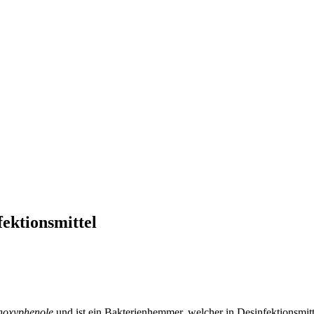
fektionsmittel
enoxyphenole
und ist ein Bakterienhemmer, welcher in Desinfektionsmitt