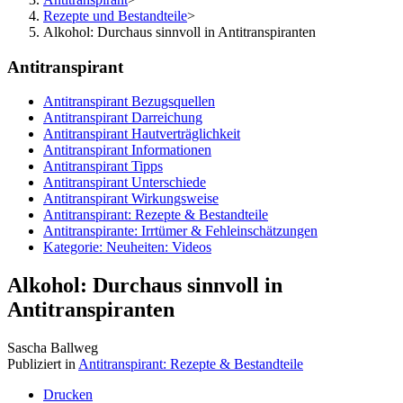
Rezepte und Bestandteile
>
Alkohol: Durchaus sinnvoll in Antitranspiranten
Antitranspirant
Antitranspirant Bezugsquellen
Antitranspirant Darreichung
Antitranspirant Hautverträglichkeit
Antitranspirant Informationen
Antitranspirant Tipps
Antitranspirant Unterschiede
Antitranspirant Wirkungsweise
Antitranspirant: Rezepte & Bestandteile
Antitranspirante: Irrtümer & Fehleinschätzungen
Kategorie: Neuheiten: Videos
Alkohol: Durchaus sinnvoll in
Antitranspiranten
Sascha Ballweg
Publiziert in
Antitranspirant: Rezepte & Bestandteile
Drucken