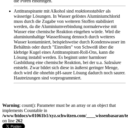
die Poren eindringen.
Antitranspirante mit Alkohol sind
reaktionsstabiler
als
wässerige Lösungen. In Wasser gelöstes Aluminiumchlorid
muss durch die Zugabe von weiteren Stoffen stabilisiert
werden, da die Aluminiumverbindung normalerweise mit
Wasser eine chemische Reaktion eingehen würde. Wird die
aluminiumhaltige Wasserlösung dennoch durch weiteres
Wasser kontaminiert, beispielsweise durch Kondenswasser im
Behältnis oder durch "Einrollen" von Schweiß über die
klebrige Kugel eines Antitranspirant-Roll-Ons, kann die
Lösung instabil werden. Es beginnt unter harmloser
Gasbildung eine chemische Reaktion, bei der u.a.
Salzsäure
entsteht. Zwar bildet sich diese in äußerst geringer Menge,
doch wird die ohnehin pH-saure Lösung dadurch noch saurer.
Hautreizungen sind vorprogrammiert.
Warning
: count(): Parameter must be an array or an object that
implements Countable in
/www/htdocs/w01061b1/xyz.schwitzen.com/____wissenbasaran/tem
on line
262