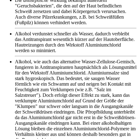
Die
antiseptische
Wirkung bekämpft außerdem
"Geruchsbakterien", die den auf der Haut befindlichen
Schweiß zersetzen und dabei Körpergeruch verursachen.
Auch diverse Pilzerkrankungen, z.B. bei Schweißfüßen
(Fußpilz) können verhindert werden.
Alkohol verdunstet schneller als Wasser, dadurch verbleibt
das Antitranspirant wesentlich kürzer auf der Hautoberfläche.
Hautreizungen durch den Wirkstoff Aluminiumchlorid
werden so minimiert.
Alkohol, wie auch das alternative Wasser-Zellulose-Gemisch,
fungieren in Antitranspiranten hauptsächlich als Lösungsmittel
für den Wirkstoff Aluminiumchlorid. Aluminiumsalze sind
stark hygroskopisch. Das bedeutet, sie saugen Wasser
förmlich wie ein Schwamm auf und neigen bei Kontakt mit
Feuchtigkeit zum Verklumpen (wie z.B. "Salz im
Salzstreuer"). Doch erfolgt dieser Effekt zu stark, kann das
verklumpte Aluminiumchlorid auf Grund der Größe der
"Klumpen" nur schwer oder langsam in die Ausgangskanäle
der Schweißdrüsen eindringen. Die Pfropfbildung unterbleibt
da das Aluminiumchlorid gar nicht erst in die Schweißdrüsen-
Ausgangskanäle eindringen kann. Bei einer alkoholhaltigen
Lösung bleiben die einzelnen Aluminiumchlorid-Polymere im
Verhältnis kleiner aus und können deshalb besonders gut in